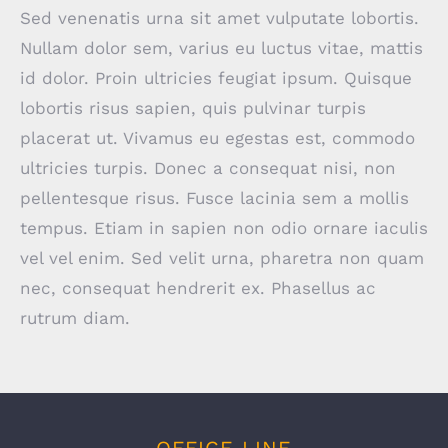
Sed venenatis urna sit amet vulputate lobortis.
Nullam dolor sem, varius eu luctus vitae, mattis
id dolor. Proin ultricies feugiat ipsum. Quisque
lobortis risus sapien, quis pulvinar turpis
placerat ut. Vivamus eu egestas est, commodo
ultricies turpis. Donec a consequat nisi, non
pellentesque risus. Fusce lacinia sem a mollis
tempus. Etiam in sapien non odio ornare iaculis
vel vel enim. Sed velit urna, pharetra non quam
nec, consequat hendrerit ex. Phasellus ac
rutrum diam.
OFFICE LINE