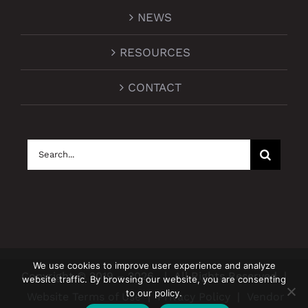
NEWS
RESOURCES
CONTACT
Search
for:
We use cookies to improve user experience and analyze
Copyright © 2019 –
2026
| All Rights Reserved |
website traffic. By browsing our website, you are consenting
to our policy.
Website Terms of Use
|
Privacy Policy
|
Vendor